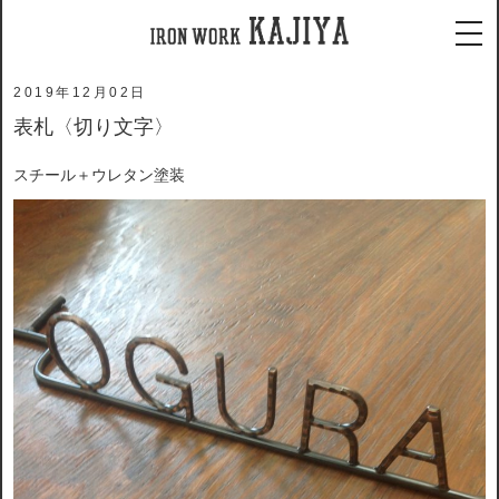
ホーム
施工事例
表札〈切り文字〉
tog
2019年12月02日
表札〈切り文字〉
スチール＋ウレタン塗装